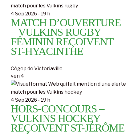
4 Sep 2026 - 19 h
MATCH D’OUVERTURE
– VULKINS RUGBY
FÉMININ REÇOIVENT
ST-HYACINTHE
Cégep de Victoriaville
ven
4
4 Sep 2026 - 19 h
HORS-CONCOURS –
VULKINS HOCKEY
REÇOIVENT ST-JÉRÔME