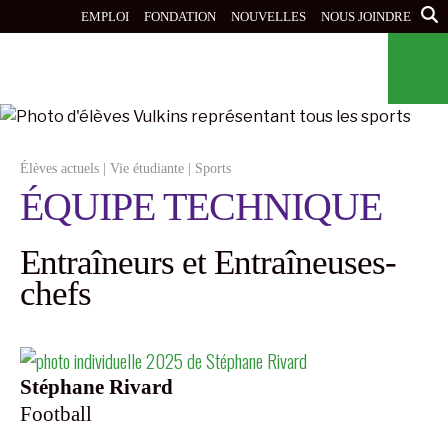
Aller
EMPLOI
FONDATION
NOUVELLES
NOUS JOINDRE
au
contenu
principal
Élèves actuels
|
Vie étudiante
|
Sports
ÉQUIPE TECHNIQUE
Entraîneurs et Entraîneuses-
chefs
Stéphane Rivard
Football