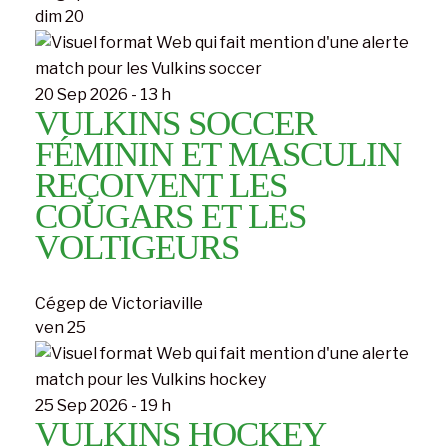
dim
20
20 Sep 2026 - 13 h
VULKINS SOCCER
FÉMININ ET MASCULIN
REÇOIVENT LES
COUGARS ET LES
VOLTIGEURS
Cégep de Victoriaville
ven
25
25 Sep 2026 - 19 h
VULKINS HOCKEY