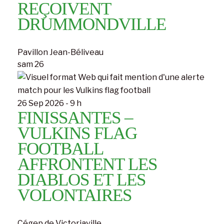
REÇOIVENT
DRUMMONDVILLE
Pavillon Jean-Béliveau
sam
26
26 Sep 2026 - 9 h
FINISSANTES –
VULKINS FLAG
FOOTBALL
AFFRONTENT LES
DIABLOS ET LES
VOLONTAIRES
Cégep de Victoriaville