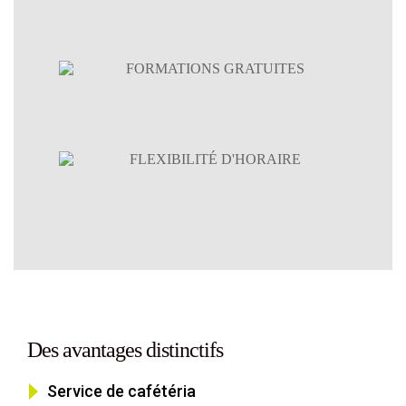
Pre
Ne
vio
xt
us
Des avantages distinctifs
Service de cafétéria