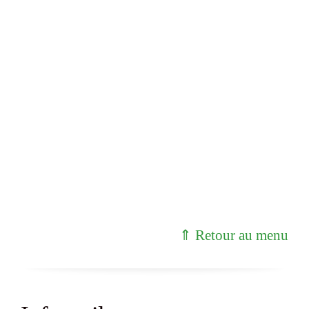
Salle d’entraînement
Encadrée par des professionnels pour
soutenir votre bien-être et votre
condition physique
⇑ Retour au menu