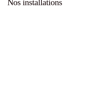
Nos installations
Quartier général
Comptoir de prêt et aire de vie de
16 places assises, machines distributrices
Studio
Local avec miroirs et belle fenestration,