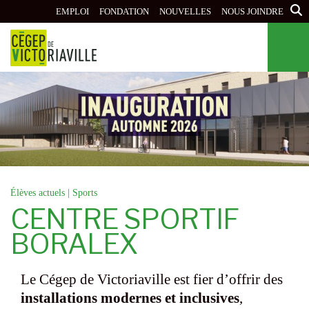
Aller
EMPLOI
FONDATION
NOUVELLES
NOUS JOINDRE
au
contenu
principal
Élèves actuels
|
Sports
CENTRE SPORTIF
BORALEX
Le Cégep de Victoriaville est fier d’offrir des
installations modernes et inclusives
,