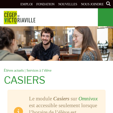
Aller
EMPLOI
FONDATION
NOUVELLES
NOUS JOINDRE
au
contenu
principal
Élèves actuels
|
Services à l’élève
CASIERS
Le module
Casiers
sur
Omnivox
est accessible seulement lorsque
l’horaire de l’élève est