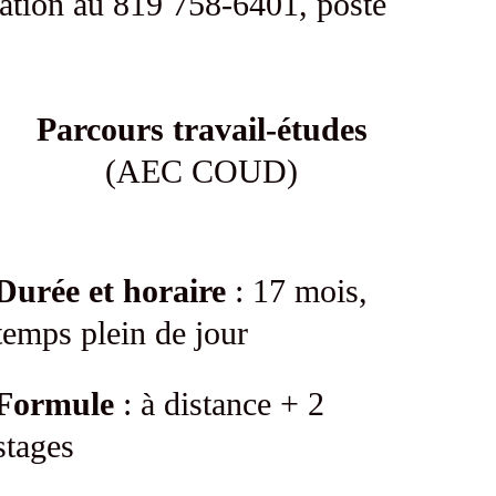
uation au 819 758-6401, poste
Parcours travail-études
(AEC COUD)
Durée et horaire
: 17 mois,
temps plein de jour
Formule
: à distance + 2
stages