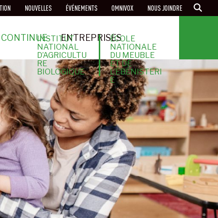
TION
NOUVELLES
ÉVÉNEMENTS
OMNIVOX
NOUS JOINDRE
 CONTINUE
ENTREPRISES
INSTITUT
ÉCOLE
NATIONAL
NATIONALE
D’AGRICULTU
DU MEUBLE
RE
ET DE
BIOLOGIQUE
L’ÉBÉNISTERI
E