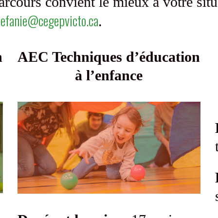
parcours convient le mieux à votre sit
tefanie@cegepvicto.ca
.
n
AEC Techniques d’éducation
à l’enfance