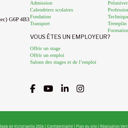
Admission
Préuniver
Calendriers scolaires
Professio
Fondation
Techniqu
bec) G6P 4B3
Transport
Trempli
Formatio
VOUS ÊTES UN EMPLOYEUR?
Offrir un stage
Offrir un emploi
Salons des stages et de l’emploi
gep de Victoriaville 2026
|
Confidentialité
|
Plan du site
|
Réalisation Vert