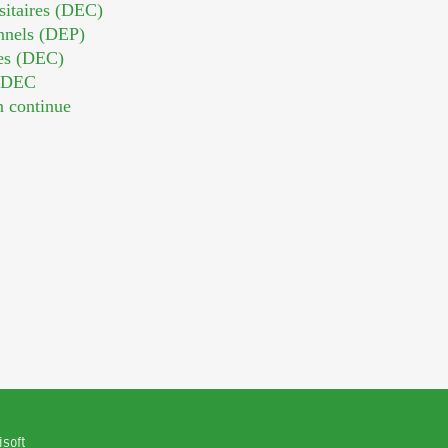
sitaires (DEC)
nnels (DEP)
es (DEC)
n DEC
n continue
isoft