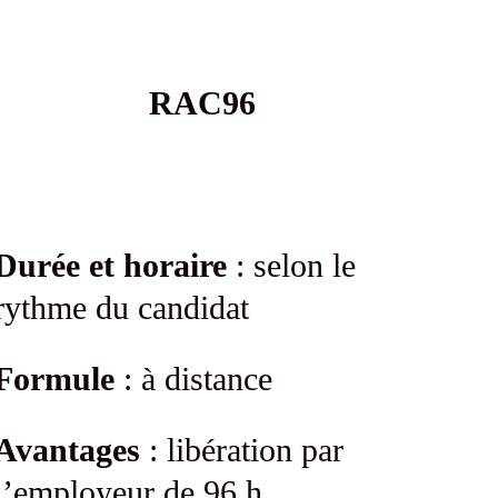
RAC96
Durée et horaire
: selon le
rythme du candidat
Formule
: à distance
Avantages
: libération par
l’employeur de 96 h