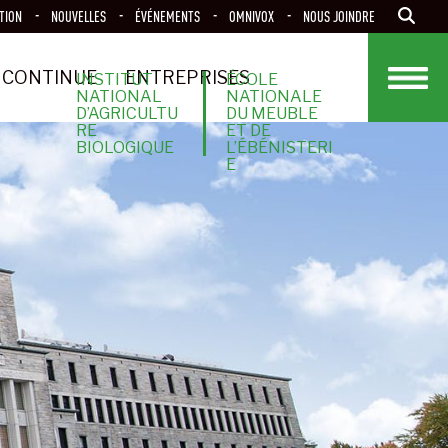
TION
NOUVELLES
ÉVÉNEMENTS
OMNIVOX
NOUS JOINDRE
 CONTINUE
ENTREPRISES
INSTITUT
ÉCOLE
NATIONAL
NATIONALE
D’AGRICULTU
DU MEUBLE
RE
ET DE
BIOLOGIQUE
L’ÉBÉNISTERI
E