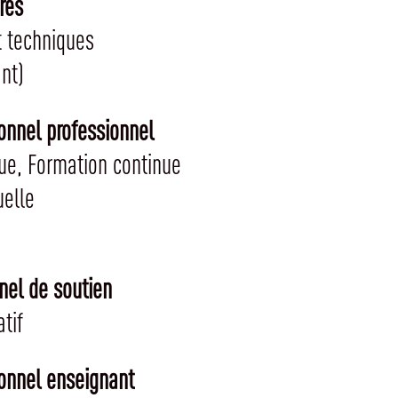
res
t techniques
nt)
onnel professionnel
ue, Formation continue
uelle
nel de soutien
tif
onnel enseignant