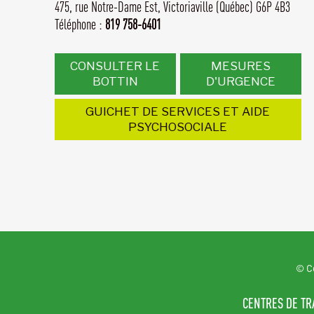
475, rue Notre-Dame Est,
Victoriaville (Québec) G6P 4B3
Téléphone :
819 758-6401
CONSULTER LE
MESURES
BOTTIN
D'URGENCE
GUICHET DE SERVICES ET AIDE
PSYCHOSOCIALE
© Cé
CENTRES DE TR