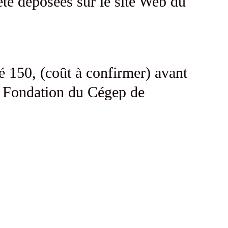
été déposées sur le site Web du
é 150, (coût à confirmer) avant
la Fondation du Cégep de