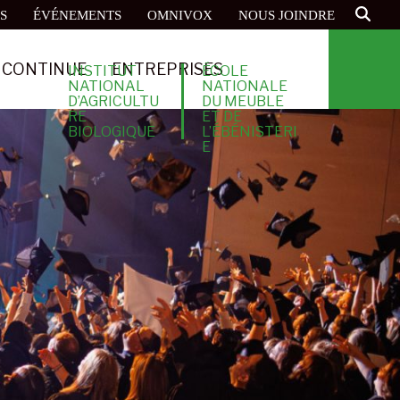
S
ÉVÉNEMENTS
OMNIVOX
NOUS JOINDRE
 CONTINUE
ENTREPRISES
INSTITUT
ÉCOLE
NATIONAL
NATIONALE
D’AGRICULTU
DU MEUBLE
RE
ET DE
BIOLOGIQUE
L’ÉBÉNISTERI
E