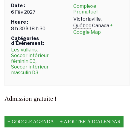
Date :
Complexe
Promutuel
6 Fév 2027
Victoriaville
,
Heure :
Québec
Canada
+
8 h 30 à 18 h 30
Google Map
Catégories
d’Évènement:
Les Vulkins
,
Soccer intérieur
féminin D3
,
Soccer intérieur
masculin D3
Admission gratuite !
+ GOOGLE AGENDA
+ AJOUTER À ICALENDAR