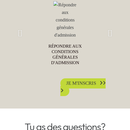
Préc
Suiv
RÉPONDRE AUX
éden
ant
CONDITIONS
t
GÉNÉRALES
D'ADMISSION
JE M'INSCRIS
Tu as des questions?