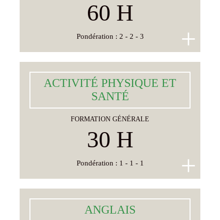
francophonie et du Québec, des 20e et 21e siècles,
60 H
et appartenant aux genres chanson/poésie et narratif.
+
Pondération :
2 - 2 - 3
ACTIVITÉ PHYSIQUE ET
ACTIVITÉ PHYSIQUE ET
SANTÉ
SANTÉ
FORMATION GÉNÉRALE
Analyser les relations entre sa pratique d'activités
physiques, ses autres habitudes de vie et sa santé.
30 H
+
Pondération :
1 - 1 - 1
ANGLAIS
ANGLAIS