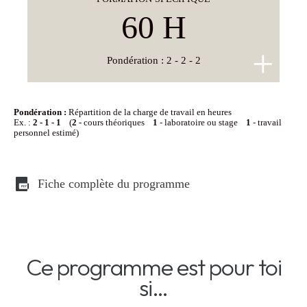
à communiquer, à travailler en équipe et à négocier
60 H
avec professionnalisme.
+
Pondération :
2 - 2 - 2
Pondération :
Répartition de la charge de travail en heures
Ex. :
2 - 1 - 1
(
2
- cours théoriques
1
- laboratoire ou stage
1
- travail
personnel estimé)
Fiche complète du programme
Ce programme est pour toi
si…