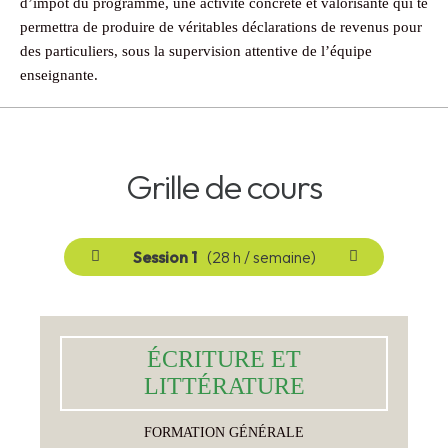
d’impôt du programme, une activité concrète et valorisante qui te
permettra de produire de véritables déclarations de revenus pour
des particuliers, sous la supervision attentive de l’équipe
enseignante.
Grille de cours
Session 1
(28 h / semaine)
Pr
S
éc
ui
éd
va
en
nt
ÉCRITURE ET
ÉCRITURE ET
t
LITTÉRATURE
LITTÉRATURE
FORMATION GÉNÉRALE
Analyser des textes de la littérature de la