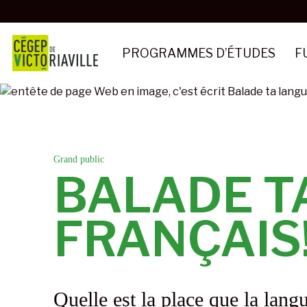
Aller
au
contenu
PROGRAMMES D’ÉTUDES
F
principal
Grand public
BALADE T
FRANÇAIS
Quelle est la place que la lan