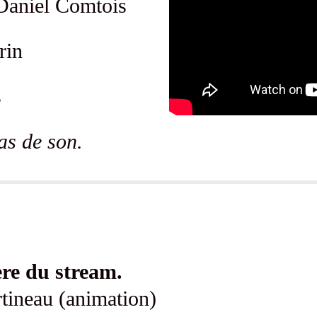
aniel Comtois
rin
s
as de son.
ère du stream.
tineau (animation)