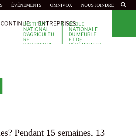
S
ÉVÉNEMENTS
OMNIVOX
NOUS JOINDRE
 CONTINUE
ENTREPRISES
INSTITUT
ÉCOLE
NATIONAL
NATIONALE
D’AGRICULTU
DU MEUBLE
RE
ET DE
BIOLOGIQUE
L’ÉBÉNISTERI
E
N
unes? Pendant 15 semaines, 13