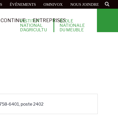
S
ÉVÉNEMENTS
OMNIVOX
NOUS JOINDRE
 CONTINUE
ENTREPRISES
INSTITUT
ÉCOLE
NATIONAL
NATIONALE
D’AGRICULTU
DU MEUBLE
RE
ET DE
BIOLOGIQUE
L’ÉBÉNISTERI
E
758-6401, poste 2402