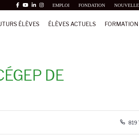
EMPLOI
FONDATION
NOUVELLE
UTURS ÉLÈVES
ÉLÈVES ACTUELS
FORMATION
CÉGEP DE
T
819 
é
l