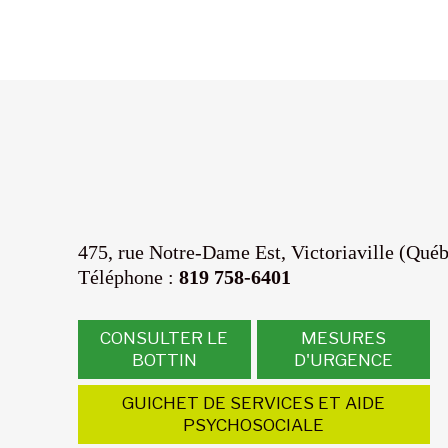
475, rue Notre-Dame Est,
Victoriaville (Qué
Téléphone :
819 758-6401
CONSULTER LE
MESURES
BOTTIN
D'URGENCE
GUICHET DE SERVICES ET AIDE
PSYCHOSOCIALE