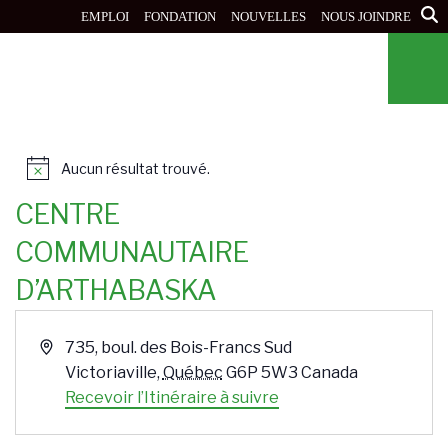
Aller
EMPLOI
FONDATION
NOUVELLES
NOUS JOINDRE
au
contenu
principal
Aucun résultat trouvé.
N
o
CENTRE
t
i
COMMUNAUTAIRE
c
e
D’ARTHABASKA
A
735, boul. des Bois-Francs Sud
d
Victoriaville
,
Québec
G6P 5W3
Canada
r
Recevoir l’Itinéraire à suivre
e
s