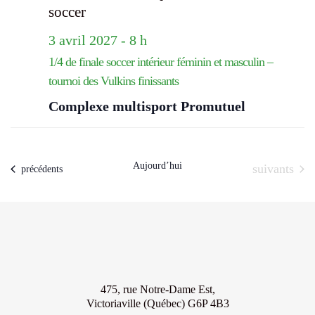
3 avril 2027 - 8 h
1/4 de finale soccer intérieur féminin et masculin –
tournoi des Vulkins finissants
Complexe multisport Promutuel
Aujourd’hui
Évènements
suivants
Évènements
précédents
475, rue Notre-Dame Est,
Victoriaville (Québec) G6P 4B3