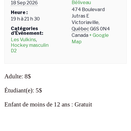
Béliveau
18 Sep 2026
474 Boulevard
Heure :
Jutras E
19 h à 21 h 30
Victoriaville
,
Catégories
Québec
G6S 0N4
d’Évènement:
Canada
+ Google
Les Vulkins
,
Map
Hockey masculin
D2
Adulte: 8$
Étudiant(e): 5$
Enfant de moins de 12 ans : Gratuit