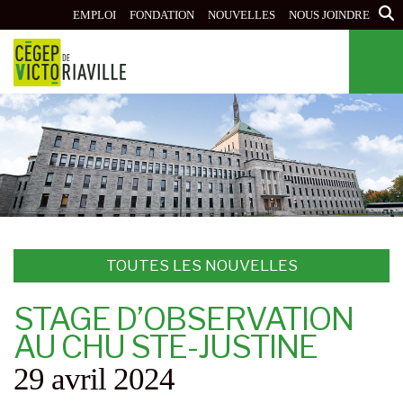
Aller
EMPLOI
FONDATION
NOUVELLES
NOUS JOINDRE
au
contenu
principal
TOUTES LES NOUVELLES
STAGE D’OBSERVATION
AU CHU STE-JUSTINE
29 avril 2024