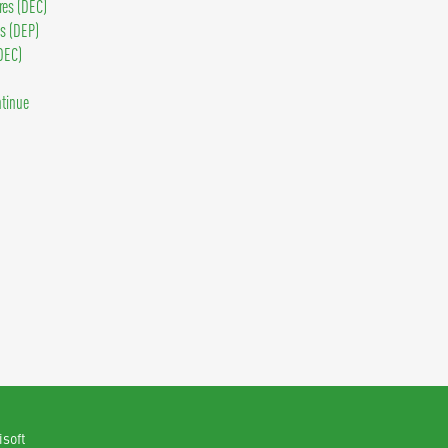
ires (DEC)
ls (DEP)
DEC)
ntinue
isoft