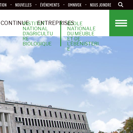
TION
NOUVELLES
ÉVÉNEMENTS
OMNIVOX
NOUS JOINDRE
 CONTINUE
ENTREPRISES
INSTITUT
ÉCOLE
NATIONAL
NATIONALE
D’AGRICULTU
DU MEUBLE
RE
ET DE
BIOLOGIQUE
L’ÉBÉNISTERI
E