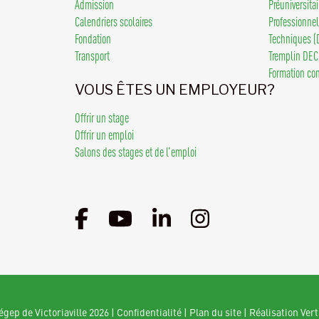
Admission
Préuniversita
Calendriers scolaires
Professionne
Fondation
Techniques (
Transport
Tremplin DEC
Formation co
VOUS ÊTES UN EMPLOYEUR?
Offrir un stage
Offrir un emploi
Salons des stages et de l’emploi
gep de Victoriaville 2026
|
Confidentialité
|
Plan du site
|
Réalisation Vert