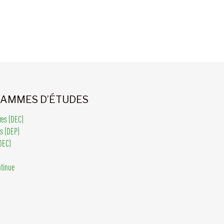
AMMES D’ÉTUDES
ires (DEC)
ls (DEP)
DEC)
ntinue