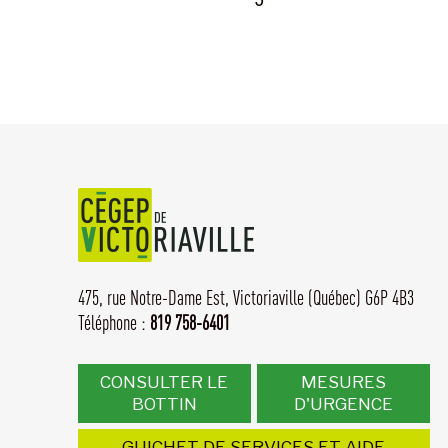
475, rue Notre-Dame Est,
Victoriaville (Québec) G6P 4B3
Téléphone :
819 758-6401
CONSULTER LE
MESURES
BOTTIN
D'URGENCE
GUICHET DE SERVICES ET AIDE