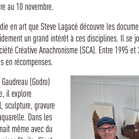
obre au 10 novembre.
tudie en art que Steve Lagacé découvre les docume
pidement un grand intérêt à ces disciplines. Il se j
ciété Créative Anachronisme (SCA). Entre 1995 et 
és en récompenses.
 Gaudreau (Godro)
, il explore
l, sculpture, gravure
aquarelle. Dans les
ignait même avec du