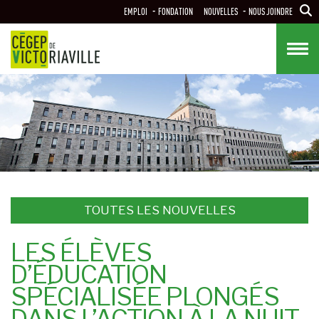
Aller
EMPLOI
FONDATION
NOUVELLES
NOUS JOINDRE
au
contenu
principal
TOUTES LES NOUVELLES
LES ÉLÈVES
D’ÉDUCATION
SPÉCIALISÉE PLONGÉS
DANS L’ACTION À LA NUIT