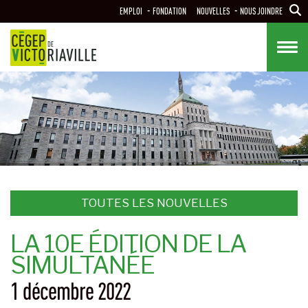
Aller
EMPLOI
FONDATION
NOUVELLES
NOUS JOINDRE
au
contenu
principal
TOUTES LES NOUVELLES
LA 10E ÉDITION DE LA
SIMULTANÉE
1 décembre 2022