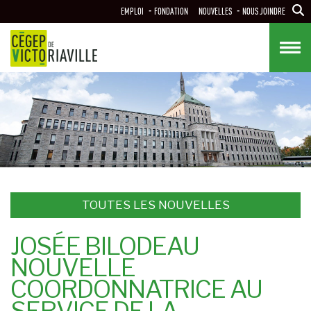
Aller
EMPLOI
FONDATION
NOUVELLES
NOUS JOINDRE
au
contenu
principal
TOUTES LES NOUVELLES
JOSÉE BILODEAU
NOUVELLE
COORDONNATRICE AU
SERVICE DE LA