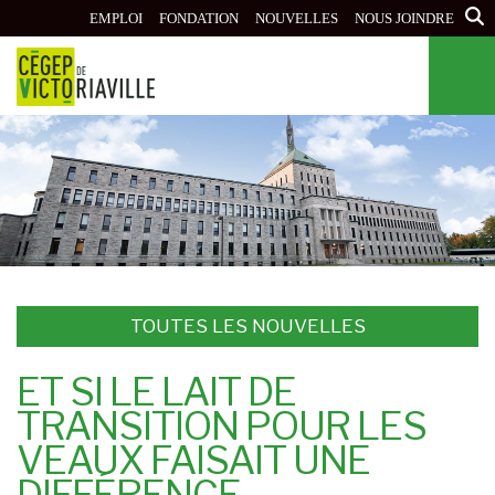
Aller
EMPLOI
FONDATION
NOUVELLES
NOUS JOINDRE
au
contenu
principal
TOUTES LES NOUVELLES
ET SI LE LAIT DE
TRANSITION POUR LES
VEAUX FAISAIT UNE
DIFFÉRENCE