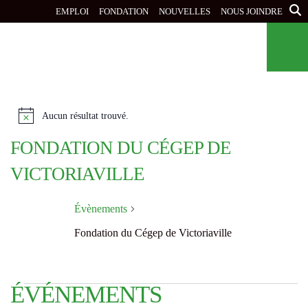
Aller
EMPLOI
FONDATION
NOUVELLES
NOUS JOINDRE
au
contenu
principal
Aucun résultat trouvé.
N
o
FONDATION DU CÉGEP DE
t
i
VICTORIAVILLE
c
e
Évènements
Fondation du Cégep de Victoriaville
ÉVÈNEMENTS
ÉVÉNEMENTS