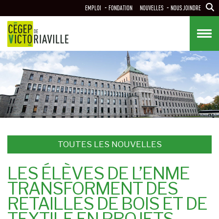
Aller
EMPLOI
FONDATION
NOUVELLES
NOUS JOINDRE
au
contenu
principal
TOUTES LES NOUVELLES
LES ÉLÈVES DE L’ENME
TRANSFORMENT DES
RETAILLES DE BOIS ET DE
TEXTILE EN PROJETS