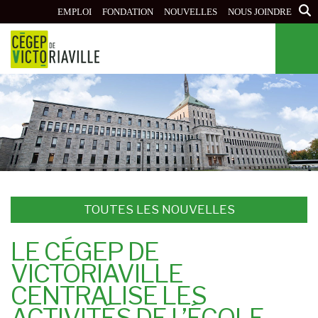
Aller
EMPLOI
FONDATION
NOUVELLES
NOUS JOINDRE
au
contenu
principal
TOUTES LES NOUVELLES
LE CÉGEP DE
VICTORIAVILLE
CENTRALISE LES
ACTIVITÉS DE L’ÉCOLE