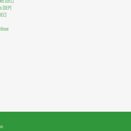
ires (DEC)
ls (DEP)
DEC)
ntinue
oft