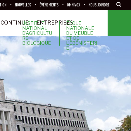
TION
NOUVELLES
ÉVÉNEMENTS
OMNIVOX
NOUS JOINDRE
 CONTINUE
ENTREPRISES
INSTITUT
ÉCOLE
NATIONAL
NATIONALE
D’AGRICULTU
DU MEUBLE
RE
ET DE
BIOLOGIQUE
L’ÉBÉNISTERI
E