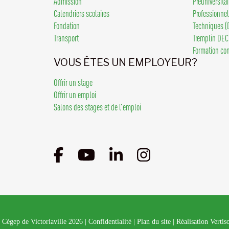
Admission
Préuniversita
Calendriers scolaires
Professionne
Fondation
Techniques (
Transport
Tremplin DEC
Formation co
VOUS ÊTES UN EMPLOYEUR?
Offrir un stage
Offrir un emploi
Salons des stages et de l’emploi
 Cégep de Victoriaville 2026
|
Confidentialité
|
Plan du site
|
Réalisation Vertis