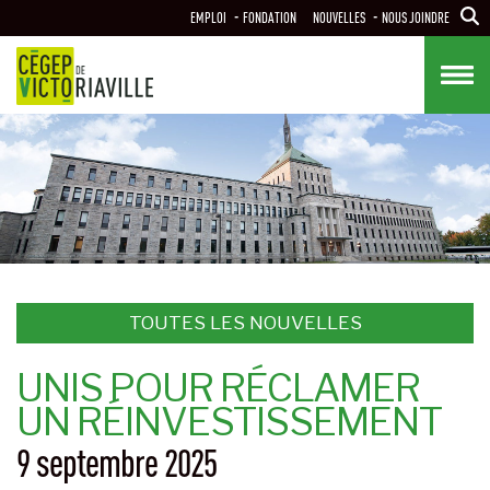
Aller
EMPLOI
FONDATION
NOUVELLES
NOUS JOINDRE
au
contenu
principal
TOUTES LES NOUVELLES
UNIS POUR RÉCLAMER
UN RÉINVESTISSEMENT
9 septembre 2025