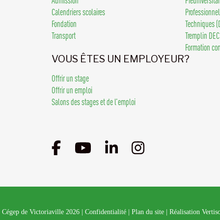
Calendriers scolaires
Professionne
Fondation
Techniques (
Transport
Tremplin DEC
Formation co
VOUS ÊTES UN EMPLOYEUR?
Offrir un stage
Offrir un emploi
Salons des stages et de l’emploi
 Cégep de Victoriaville 2026
|
Confidentialité
|
Plan du site
|
Réalisation Vertis