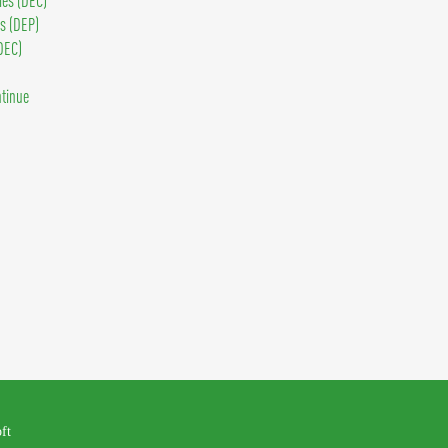
ls (DEP)
DEC)
ntinue
oft