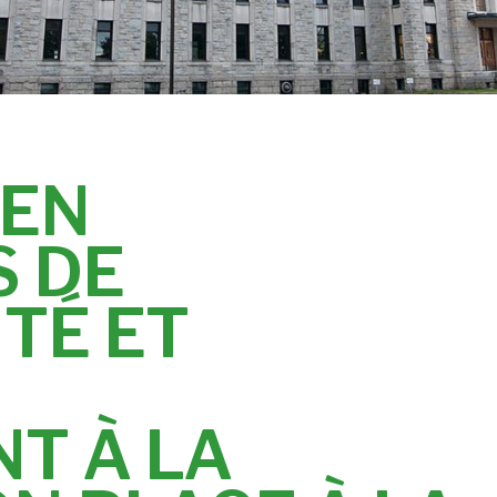
 EN
S DE
TÉ ET
T À LA