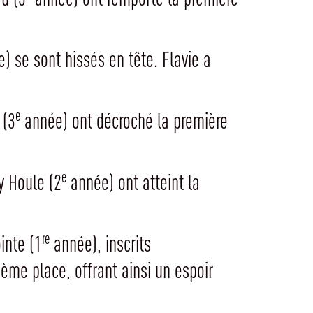
) se sont hissés en tête. Flavie a
e
 (3
année) ont décroché la première
e
y Houle (2
année) ont atteint la
re
inte (1
année), inscrits
ème place, offrant ainsi un espoir