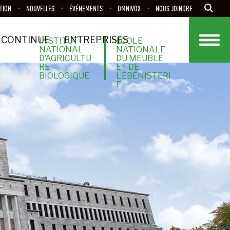
TION
NOUVELLES
ÉVÉNEMENTS
OMNIVOX
NOUS JOINDRE
 CONTINUE
ENTREPRISES
INSTITUT
ÉCOLE
NATIONAL
NATIONALE
D’AGRICULTU
DU MEUBLE
RE
ET DE
BIOLOGIQUE
L’ÉBÉNISTERI
E