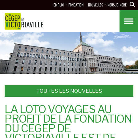
Aller
EMPLOI
FONDATION
NOUVELLES
NOUS JOINDRE
au
contenu
principal
TOUTES LES NOUVELLES
LA LOTO VOYAGES AU
PROFIT DE LA FONDATION
DU CÉGEP DE
VICTORIAVILLE EST DE