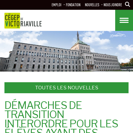
Aller
EMPLOI
FONDATION
NOUVELLES
NOUS JOINDRE
au
contenu
principal
TOUTES LES NOUVELLES
DÉMARCHES DE
TRANSITION
INTERORDRE POUR LES
ÉLÈVES AYANT DES