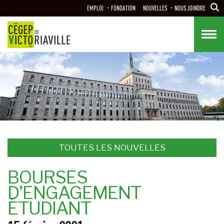
Aller
EMPLOI
FONDATION
NOUVELLES
NOUS JOINDRE
au
contenu
principal
TOUTES LES NOUVELLES
BOURSES
D’ENGAGEMENT
ÉTUDIANT