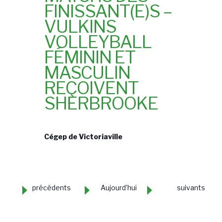
FINISSANT(E)S –
VULKINS
VOLLEYBALL
FÉMININ ET
MASCULIN
REÇOIVENT
SHERBROOKE
Cégep de Victoriaville
É
É
précédents
Aujourd’hui
suivants
v
v
è
è
n
n