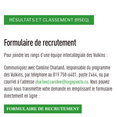
e
e
m
m
e
e
n
n
RÉSULTATS ET CLASSEMENT (RSEQ)
t
t
s
s
Formulaire de recrutement
Pour joindre les rangs d’une équipe intercollégiale des Vulkins :
Communiquez avec Caroline Charland, responsable du programme
des Vulkins, par téléphone au 819 758-6401, poste 2464, ou par
charland.caroline@cegepvicto.ca
courriel à l’adresse
. Vous pouvez
aussi nous transmettre votre demande en remplissant le formulaire
directement en ligne :
FORMULAIRE DE RECRUTEMENT