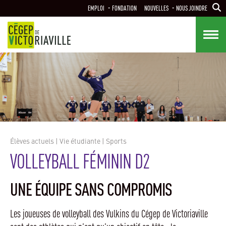
Aller
EMPLOI
FONDATION
NOUVELLES
NOUS JOINDRE
au
contenu
principal
Élèves actuels
|
Vie étudiante
|
Sports
VOLLEYBALL FÉMININ D2
UNE ÉQUIPE SANS COMPROMIS
Les joueuses de volleyball des Vulkins du Cégep de Victoriaville