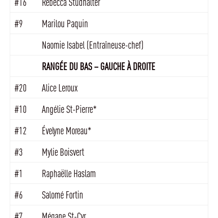
#16
Rebecca Studhalter
#9
Marilou Paquin
Naomie Isabel (Entraîneuse-chef)
RANGÉE DU BAS – GAUCHE À DROITE
#20
Alice Leroux
#10
Angélie St-Pierre*
#12
Évelyne Moreau*
#3
Mylie Boisvert
#1
Raphaëlle Haslam
#6
Salomé Fortin
#7
Mégane St-Cyr