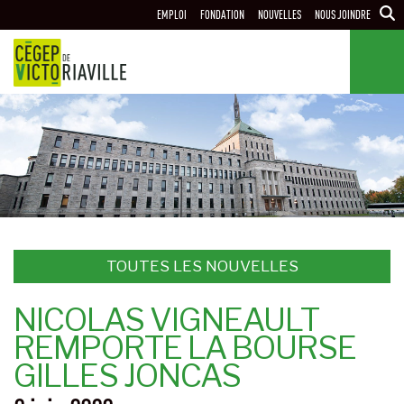
Aller
EMPLOI
FONDATION
NOUVELLES
NOUS JOINDRE
au
contenu
principal
TOUTES LES NOUVELLES
NICOLAS VIGNEAULT
REMPORTE LA BOURSE
GILLES JONCAS