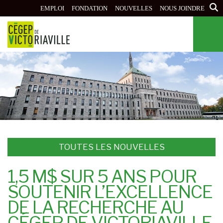
Aller
EMPLOI
FONDATION
NOUVELLES
NOUS JOINDRE
au
contenu
principal
TOUTES LES NOUVELLES
1,5 M$ SUR 5 ANS POUR
SOUTENIR L’EXCELLENCE
DE LA RECHERCHE AU
CÉGEP DE VICTORIAVILLE