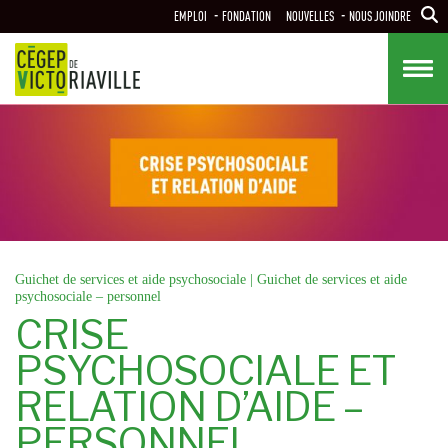
Aller
EMPLOI
FONDATION
NOUVELLES
NOUS JOINDRE
au
contenu
principal
Guichet de services et aide psychosociale
|
Guichet de services et aide
psychosociale – personnel
CRISE
PSYCHOSOCIALE ET
RELATION D’AIDE –
PERSONNEL